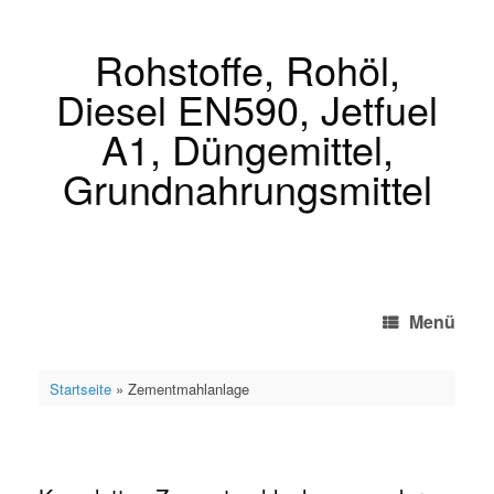
Zum
Inhalt
springen
Rohstoffe, Rohöl,
Diesel EN590, Jetfuel
A1, Düngemittel,
Grundnahrungsmittel
Menü
Startseite
»
Zementmahlanlage
Zementmahlanlage