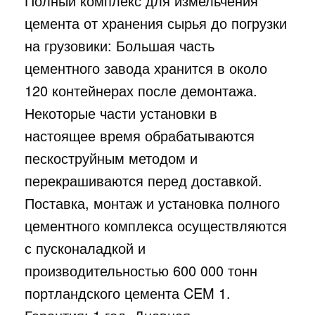
Полный комплекс для измельчения
цемента от хранения сырья до погрузки
на грузовики: Большая часть
цементного завода хранится в около
120 контейнерах после демонтажа.
Некоторые части установки в
настоящее время обрабатываются
пескоструйным методом и
перекрашиваются перед доставкой.
Поставка, монтаж и установка полного
цементного комплекса осуществляются
с пусконаладкой и
производительностью 600 000 тонн
портландского цемента CEM 1.