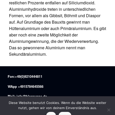
restlichen Prozente entfallen auf Siliciumdioxid.
Aluminiumhydroxide treten in unterschiedlichen
Formen, vor allem als Gibbsit, Böhmit und Diaspor
auf. Auf Grundlage des Bauxits gewinnt man
Hüttenaluminium oder auch Primäraluminium. Es gibt
aber noch eine zweite Möglichkeit der
Aluminiumgewinnung, die der Wiederverwertung.
Das so gewonnene Aluminium nennt man
Sekundäraluminium.
Fon:+49(0)9210444811
WApp +4915784645566
Mail: info@blsgruppe.de
Diese Website benutzt Cookies. Wenn du die Website weiter
nutzt, gehen wir von deinem Einverständnis aus.
by maffex media 2019-2025
Theme by
SiteOrigin