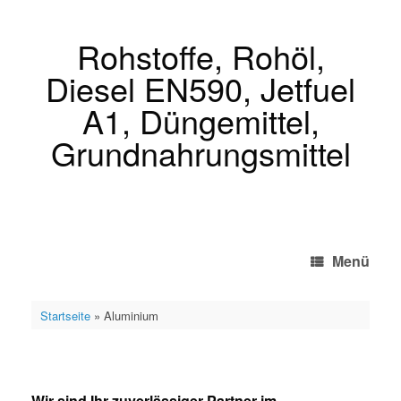
Zum
Inhalt
springen
Rohstoffe, Rohöl,
Diesel EN590, Jetfuel
A1, Düngemittel,
Grundnahrungsmittel
Menü
Startseite
»
Aluminium
Aluminium
Wir sind Ihr zuverlässiger Partner im