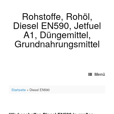
Zum
Inhalt
springen
Rohstoffe, Rohöl,
Diesel EN590, Jetfuel
A1, Düngemittel,
Grundnahrungsmittel
Menü
Startseite
»
Diesel EN590
Diesel EN590