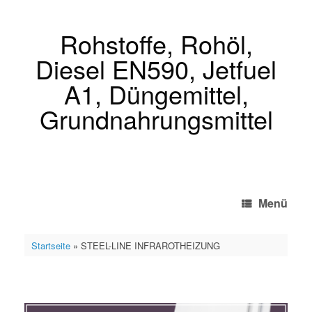
Zum
Inhalt
springen
Rohstoffe, Rohöl,
Diesel EN590, Jetfuel
A1, Düngemittel,
Grundnahrungsmittel
Menü
Startseite
»
STEEL-LINE INFRAROTHEIZUNG
STEEL-LINE INFRAROTHEIZUNG