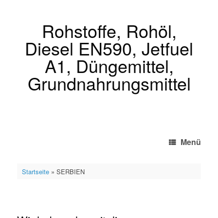
Zum
Inhalt
springen
Rohstoffe, Rohöl,
Diesel EN590, Jetfuel
A1, Düngemittel,
Grundnahrungsmittel
Menü
Startseite
»
SERBIEN
SERBIEN