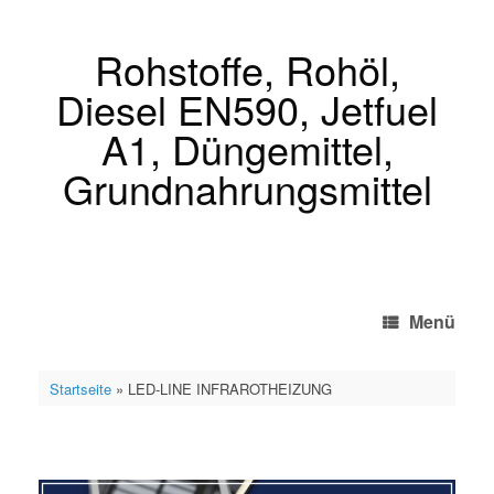
Zum
Inhalt
springen
Rohstoffe, Rohöl,
Diesel EN590, Jetfuel
A1, Düngemittel,
Grundnahrungsmittel
Menü
Startseite
»
LED-LINE INFRAROTHEIZUNG
LED-LINE INFRAROTHEIZUNG