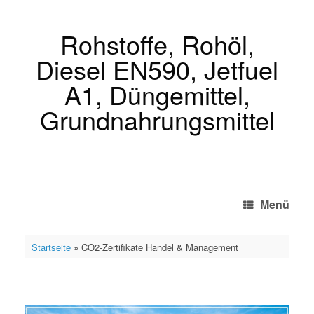
Zum
Inhalt
springen
Rohstoffe, Rohöl,
Diesel EN590, Jetfuel
A1, Düngemittel,
Grundnahrungsmittel
Menü
Startseite
»
CO2-Zertifikate Handel & Management
CO2-Zertifikate Handel & Management